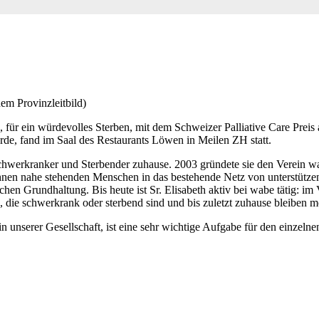
em Provinzleitbild)
 für ein würdevolles Sterben, mit dem Schweizer Palliative Care Preis
urde, fand im Saal des Restaurants Löwen in Meilen ZH statt.
ng Schwerkranker und Sterbender zuhause. 2003 gründete sie den Verei
nen nahe stehenden Menschen in das bestehende Netz von unterstützend
ischen Grundhaltung. Bis heute ist Sr. Elisabeth aktiv bei wabe tätig: i
, die schwerkrank oder sterbend sind und bis zuletzt zuhause bleiben m
in unserer Gesellschaft, ist eine sehr wichtige Aufgabe für den einzel