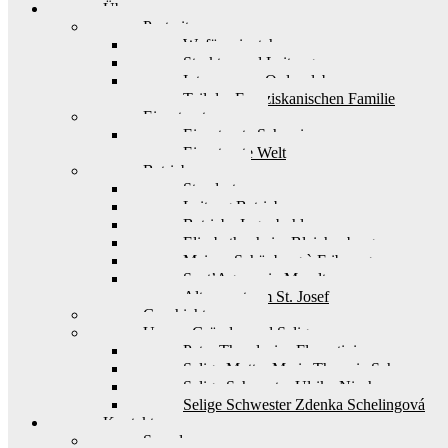
Über uns
Portrait
Wofür wir stehen
Struktur und Leitung
Interesse am Ordensleben
Teil der Franziskanischen Familie
Einsatzorte
Einsatzorte Schweiz
Einsatzorte Welt
Betriebe
Standorte
Leitung Betriebe
Betriebe Ingenbohl
Elisabethenheim Bleichenberg
Maison Schönberg à Fribourg
Sant’Agnese in Muralto
Alterszentrum St. Josef
Geschichte
Unsere Gründer und Seligen
Pater Theodosius Florentini
Selige Mutter Maria Theresia Scherer
Selige Schwester Ulrika Nisch
Selige Schwester Zdenka Schelingová
Kontakt
Spenden