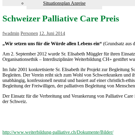
Situationsplan Anreise
Schweizer Palliative Care Preis
fwadmin
Personen
12. Juni 2014
„Wir setzen uns für die Würde allen Lebens ein“
(Grundsatz aus d
Am 2. September 2012 wurde Sr. Elisabeth Müggler für ihren Einsatz,
Organisationsethik – Interdisziplinäre Weiterbildung CH» gestiftet w
Im Jahr 2001 konkretisierte Sr. Elisabeth ihr Projekt zur Begleitu
Begleiten. Der Verein reiht sich zum Wohl von Schwerkranken und ih
unabhängig, konfessionell neutral und basiert auf einer christlich-eth
Begleitung der Freiwilligen, der palliativen Begleitung von Menschen
Der Einsatz für die Verbreitung und Verankerung von Palliative Care 
der Schweiz.
http://www.weiterbildung-palliative.ch/Dokumente/Bilder/