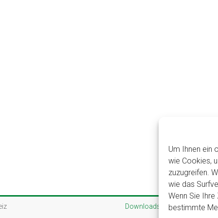
Um Ihnen ein o
wie Cookies, 
zuzugreifen. 
wie das Surfve
Wenn Sie Ihre 
eiz
Downloads
Links
Impres
bestimmte Mer