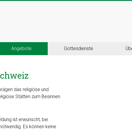
Angebote
Gottesdienste
Üb
schweiz
prägen das religiöse und
eligiöse Stätten zum Besinnen.
dung ist erwünscht, bei
 notwendig. Es können keine