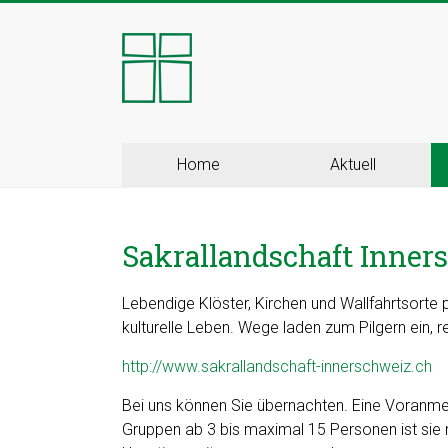
Skip
to
Kloster
content
Ingenbohl
–
Provinz
Home
Aktuell
Schweiz
Sakrallandschaft Inner
Herzlich
Willkommen
bei
Lebendige Klöster, Kirchen und Wallfahrtsorte 
den
kulturelle Leben. Wege laden zum Pilgern ein, r
Ingenbohler
http://www.sakrallandschaft-innerschweiz.ch
Schwestern
Bei uns können Sie übernachten. Eine Voranmel
Gruppen ab 3 bis maximal 15 Personen ist sie