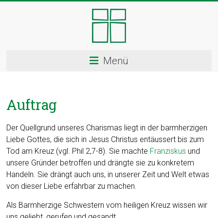
Skip
to
content
Kloster
Menü
Ingenbohl
–
Auftrag
Provinz
Schweiz
Der Quellgrund unseres Charismas liegt in der barmherzigen
Liebe Gottes, die sich in Jesus Christus entäussert bis zum
Herzlich
Tod am Kreuz (vgl. Phil 2,7-8). Sie machte
Franziskus
und
Willkommen
unsere Gründer betroffen und drängte sie zu konkretem
bei
Handeln. Sie drängt auch uns, in unserer Zeit und Welt etwas
den
von dieser Liebe erfahrbar zu machen.
Ingenbohler
Schwestern
Als Barmherzige Schwestern vom heiligen Kreuz wissen wir
uns geliebt, gerufen und gesandt,