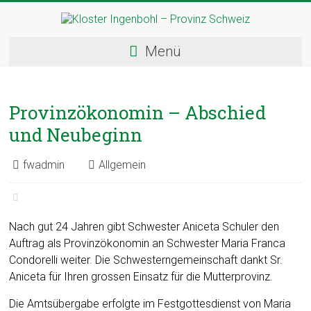
Skip
to
content
Kloster
Menü
Ingenbohl
–
Provinzökonomin – Abschied
Provinz
und Neubeginn
Schweiz
fwadmin
Allgemein
Herzlich
Willkommen
bei
den
Nach gut 24 Jahren gibt Schwester Aniceta Schuler den
Ingenbohler
Auftrag als Provinzökonomin an Schwester Maria Franca
Schwestern
Condorelli weiter. Die Schwesterngemeinschaft dankt Sr.
Aniceta für Ihren grossen Einsatz für die Mutterprovinz.
Die Amtsübergabe erfolgte im Festgottesdienst von Maria