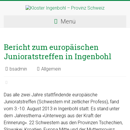
Skip
to
content
Kloster
Menü
Ingenbohl
–
Bericht zum europäischen
Provinz
Junioratstreffen in Ingenbohl
Schweiz
bsadmin
Allgemein
Herzlich
Willkommen
bei
den
Das alle zwei Jahre stattfindende europäische
Ingenbohler
Junioratstreffen (Schwestern mit zeitlicher Profess), fand
Schwestern
vom 3.-10. August 2013 in Ingenbohl statt. Es stand unter
dem Jahresthema «Unterwegs aus der Kraft der
Erinnerung». 22 Schwestern aus den Provinzen Tschechien,
Slowakei, Kroatien, Europa Mitte und der Mutterprovinz