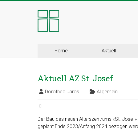
Skip
to
Kloster
content
Ingenbohl
–
Provinz
Home
Aktuell
Schweiz
Aktuell AZ St. Josef
Herzlich
Willkommen
Dorothea Jaros
Allgemein
bei
den
Ingenbohler
Schwestern
Der Bau des neuen Alterszentrums «St. Josef» 
geplant Ende 2023/Anfang 2024 bezogen wer