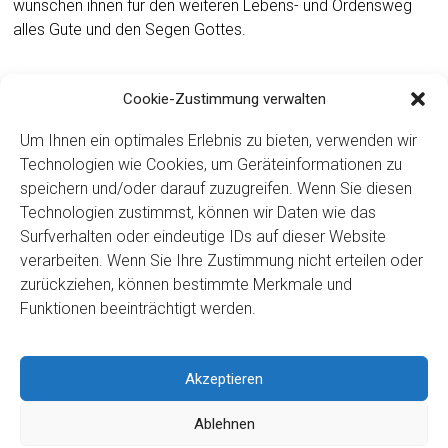
wünschen ihnen für den weiteren Lebens- und Ordensweg
alles Gute und den Segen Gottes.
Cookie-Zustimmung verwalten
Um Ihnen ein optimales Erlebnis zu bieten, verwenden wir
Aus gesundheitlichen Gründen waren einige Schwestern
Technologien wie Cookies, um Geräteinformationen zu
leider verhindert am Festgottesdienst teilzunehmen.
speichern und/oder darauf zuzugreifen. Wenn Sie diesen
Technologien zustimmst, können wir Daten wie das
Surfverhalten oder eindeutige IDs auf dieser Website
verarbeiten. Wenn Sie Ihre Zustimmung nicht erteilen oder
zurückziehen, können bestimmte Merkmale und
Funktionen beeinträchtigt werden.
← Zurück
Akzeptieren
Copyright ©2026
Kloster Ingenbohl – Provinz Schweiz
Ablehnen