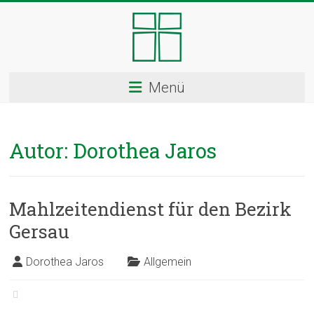
Skip
to
content
Kloster
Menü
Ingenbohl
–
Autor:
Dorothea Jaros
Provinz
Schweiz
Mahlzeitendienst für den Bezirk
Herzlich
Gersau
Willkommen
bei
den
Dorothea Jaros
Allgemein
Ingenbohler
Schwestern