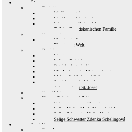
Über uns
Portrait
Wofür wir stehen
Struktur und Leitung
Interesse am Ordensleben
Teil der Franziskanischen Familie
Einsatzorte
Einsatzorte Schweiz
Einsatzorte Welt
Betriebe
Standorte
Leitung Betriebe
Betriebe Ingenbohl
Elisabethenheim Bleichenberg
Maison Schönberg à Fribourg
Sant’Agnese in Muralto
Alterszentrum St. Josef
Geschichte
Unsere Gründer und Seligen
Pater Theodosius Florentini
Selige Mutter Maria Theresia Scherer
Selige Schwester Ulrika Nisch
Selige Schwester Zdenka Schelingová
Kontakt
Spenden