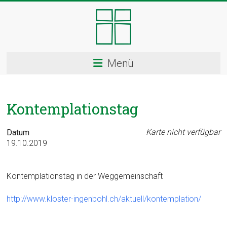
Skip
to
content
Kloster
Menü
Ingenbohl
–
Kontemplationstag
Provinz
Schweiz
Karte nicht verfügbar
Datum
19.10.2019
Herzlich
Willkommen
Kontemplationstag in der Weggemeinschaft
bei
den
http://www.kloster-ingenbohl.ch/aktuell/kontemplation/
Ingenbohler
Schwestern