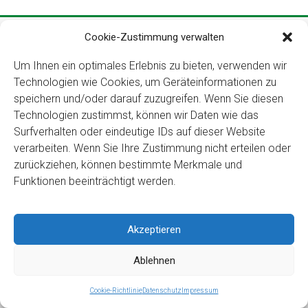
Copyright ©2026
Kloster Ingenbohl – Provinz Schweiz
Cookie-Zustimmung verwalten
Downloads
Links
Impressum
Datenschutz
Für Menschen
Um Ihnen ein optimales Erlebnis zu bieten, verwenden wir
mit Behinderung
Technologien wie Cookies, um Geräteinformationen zu
speichern und/oder darauf zuzugreifen. Wenn Sie diesen
Technologien zustimmst, können wir Daten wie das
Surfverhalten oder eindeutige IDs auf dieser Website
verarbeiten. Wenn Sie Ihre Zustimmung nicht erteilen oder
zurückziehen, können bestimmte Merkmale und
Funktionen beeinträchtigt werden.
Akzeptieren
Ablehnen
Cookie-Richtlinie
Datenschutz
Impressum