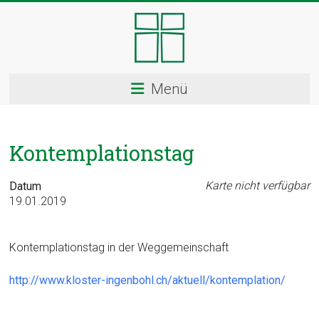
Skip
to
content
Kloster
Menü
Ingenbohl
–
Kontemplationstag
Provinz
Schweiz
Karte nicht verfügbar
Datum
19.01.2019
Herzlich
Willkommen
Kontemplationstag in der Weggemeinschaft
bei
den
http://www.kloster-ingenbohl.ch/aktuell/kontemplation/
Ingenbohler
Schwestern