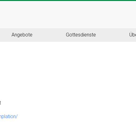
Angebote
Gottesdienste
Üb
t
mplation/