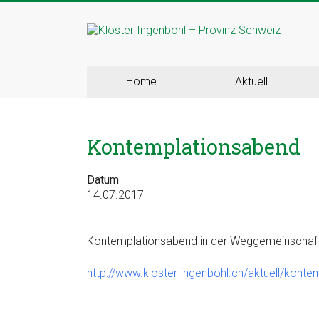
Skip
to
Kloster
content
Ingenbohl
Home
Aktuell
–
Provinz
Kontemplationsabend
Schweiz
Datum
Herzlich
14.07.2017
Willkommen
bei
den
Kontemplationsabend in der Weggemeinschaf
Ingenbohler
Schwestern
http://www.kloster-ingenbohl.ch/aktuell/konte