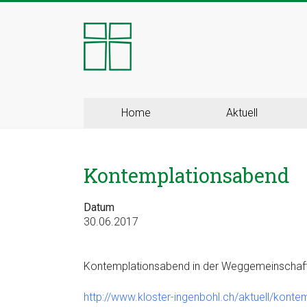
Skip
to
Kloster
content
Ingenbohl
–
Provinz
Home
Aktuell
Schweiz
Kontemplationsabend
Herzlich
Willkommen
bei
Datum
30.06.2017
den
Ingenbohler
Schwestern
Kontemplationsabend in der Weggemeinschaf
http://www.kloster-ingenbohl.ch/aktuell/konte