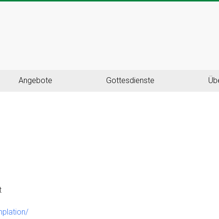
Angebote
Gottesdienste
Üb
t
mplation/