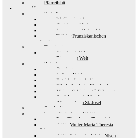
Pfarreiblatt
Über uns
Portrait
Wofür wir stehen
Struktur und Leitung
Interesse am Ordensleben
Teil der Franziskanischen
Familie
Einsatzorte
Einsatzorte Schweiz
Einsatzorte Welt
Betriebe
Standorte
Leitung Betriebe
Betriebe Ingenbohl
Elisabethenheim Bleichenberg
Maison Schönberg à Fribourg
Sant’Agnese in Muralto
Alterszentrum St. Josef
Geschichte
Unsere Gründer und Seligen
Pater Theodosius Florentini
Selige Mutter Maria Theresia
Scherer
Selige Schwester Ulrika Nisch