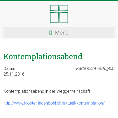
Skip
to
content
Kloster
Menü
Ingenbohl
–
Kontemplationsabend
Provinz
Schweiz
Karte nicht verfügbar
Datum
25.11.2016
Herzlich
Willkommen
Kontemplationsabend in der Weggemeinschaft
bei
den
http://www.kloster-ingenbohl.ch/aktuell/kontemplation/
Ingenbohler
Schwestern