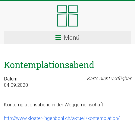
Skip
to
content
Kloster
Menü
Ingenbohl
–
Kontemplationsabend
Provinz
Schweiz
Karte nicht verfügbar
Datum
04.09.2020
Herzlich
Willkommen
Kontemplationsabend in der Weggemeinschaft
bei
den
http://www.kloster-ingenbohl.ch/aktuell/kontemplation/
Ingenbohler
Schwestern