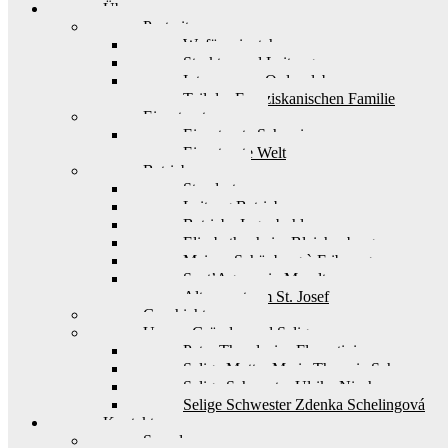
Über uns
Portrait
Wofür wir stehen
Struktur und Leitung
Interesse am Ordensleben
Teil der Franziskanischen Familie
Einsatzorte
Einsatzorte Schweiz
Einsatzorte Welt
Betriebe
Standorte
Leitung Betriebe
Betriebe Ingenbohl
Elisabethenheim Bleichenberg
Maison Schönberg à Fribourg
Sant’Agnese in Muralto
Alterszentrum St. Josef
Geschichte
Unsere Gründer und Seligen
Pater Theodosius Florentini
Selige Mutter Maria Theresia Scherer
Selige Schwester Ulrika Nisch
Selige Schwester Zdenka Schelingová
Kontakt
Spenden