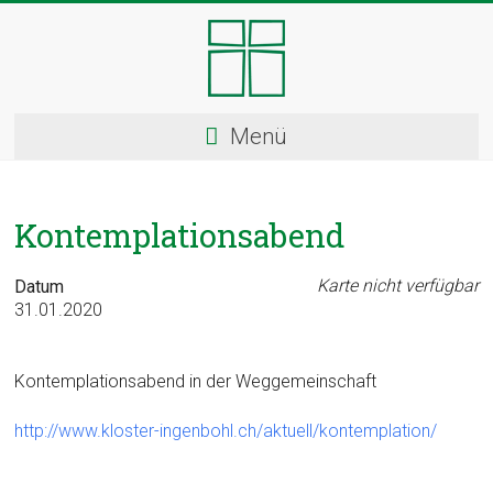
Skip
to
content
Kloster
Menü
Ingenbohl
–
Kontemplationsabend
Provinz
Schweiz
Karte nicht verfügbar
Datum
31.01.2020
Herzlich
Willkommen
Kontemplationsabend in der Weggemeinschaft
bei
den
http://www.kloster-ingenbohl.ch/aktuell/kontemplation/
Ingenbohler
Schwestern