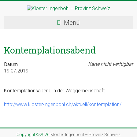
Skip
to
content
Kloster
Menü
Ingenbohl
–
Kontemplationsabend
Provinz
Schweiz
Karte nicht verfügbar
Datum
19.07.2019
Herzlich
Willkommen
Kontemplationsabend in der Weggemeinschaft
bei
den
http://www.kloster-ingenbohl.ch/aktuell/kontemplation/
Ingenbohler
Schwestern
Copyright ©2026
Kloster Ingenbohl – Provinz Schweiz