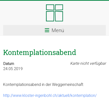
Skip
to
content
Kloster
Menü
Ingenbohl
–
Kontemplationsabend
Provinz
Schweiz
Karte nicht verfügbar
Datum
24.05.2019
Herzlich
Willkommen
Kontemplationsabend in der Weggemeinschaft
bei
den
http://www.kloster-ingenbohl.ch/aktuell/kontemplation/
Ingenbohler
Schwestern