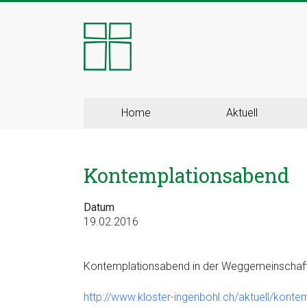
Skip
to
Kloster
content
Ingenbohl
–
Provinz
Home
Aktuell
Schweiz
Kontemplationsabend
Herzlich
Willkommen
bei
Datum
19.02.2016
den
Ingenbohler
Schwestern
Kontemplationsabend in der Weggemeinschaf
http://www.kloster-ingenbohl.ch/aktuell/konte