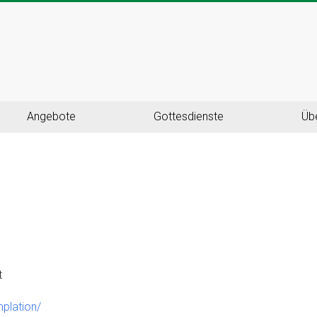
Angebote
Gottesdienste
Üb
t
mplation/