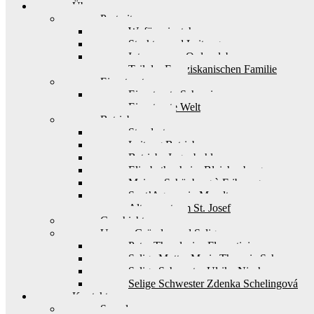
Über uns
Portrait
Wofür wir stehen
Struktur und Leitung
Interesse am Ordensleben
Teil der Franziskanischen Familie
Einsatzorte
Einsatzorte Schweiz
Einsatzorte Welt
Betriebe
Standorte
Leitung Betriebe
Betriebe Ingenbohl
Elisabethenheim Bleichenberg
Maison Schönberg à Fribourg
Sant’Agnese in Muralto
Alterszentrum St. Josef
Geschichte
Unsere Gründer und Seligen
Pater Theodosius Florentini
Selige Mutter Maria Theresia Scherer
Selige Schwester Ulrika Nisch
Selige Schwester Zdenka Schelingová
Kontakt
Spenden