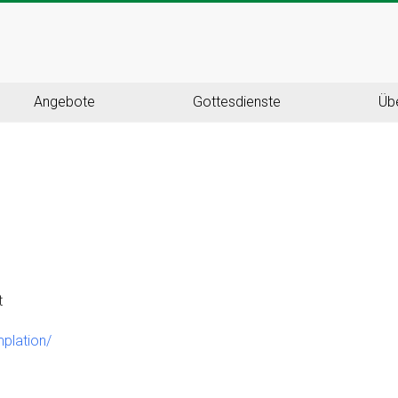
Angebote
Gottesdienste
Üb
t
mplation/