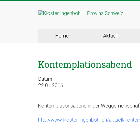
Skip
to
Kloster
content
Ingenbohl
Home
Aktuell
–
Provinz
Kontemplationsabend
Schweiz
Datum
Herzlich
22.01.2016
Willkommen
bei
den
Kontemplationsabend in der Weggemeinschaf
Ingenbohler
Schwestern
http://www.kloster-ingenbohl.ch/aktuell/konte