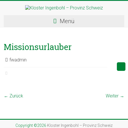
Skip
to
content
Kloster
Menü
Ingenbohl
–
Missionsurlauber
Provinz
Schweiz
fwadmin
Herzlich
Willkommen
bei
den
← Zurück
Weiter →
Ingenbohler
Schwestern
Copyright ©2026
Kloster Ingenbohl – Provinz Schweiz