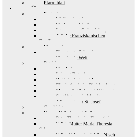
Pfarreiblatt
Über uns
Portrait
Wofür wir stehen
Struktur und Leitung
Interesse am Ordensleben
Teil der Franziskanischen
Familie
Einsatzorte
Einsatzorte Schweiz
Einsatzorte Welt
Betriebe
Standorte
Leitung Betriebe
Betriebe Ingenbohl
Elisabethenheim Bleichenberg
Maison Schönberg à Fribourg
Sant’Agnese in Muralto
Alterszentrum St. Josef
Geschichte
Unsere Gründer und Seligen
Pater Theodosius Florentini
Selige Mutter Maria Theresia
Scherer
Selige Schwester Ulrika Nisch