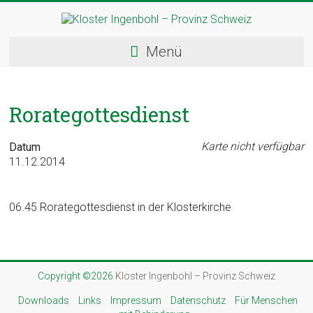
Skip
to
content
Kloster
Menü
Ingenbohl
–
Rorategottesdienst
Provinz
Schweiz
Karte nicht verfügbar
Datum
11.12.2014
Herzlich
Willkommen
06.45 Rorategottesdienst in der Klosterkirche
bei
den
Ingenbohler
Schwestern
Copyright ©2026
Kloster Ingenbohl – Provinz Schweiz
Downloads
Links
Impressum
Datenschutz
Für Menschen