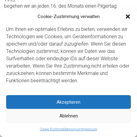
begehen wir an jeden 16. des Monats einen Pilgertag.
Dabei empfehlen wir unsere Anliegen unserer Fürsprecherin.
Cookie-Zustimmung verwalten
Gottesdienst mit Chorgesang.
Um Ihnen ein optimales Erlebnis zu bieten, verwenden wir
Technologien wie Cookies, um Geräteinformationen zu
10.30 Pilgergottesdienst in der Klosterkirche
speichern und/oder darauf zuzugreifen. Wenn Sie diesen
14.30 Pilgergebet in der Krypta
Technologien zustimmst, können wir Daten wie das
19.30 Nachtgebet in der Krypta
Surfverhalten oder eindeutige IDs auf dieser Website
verarbeiten. Wenn Sie Ihre Zustimmung nicht erteilen oder
Wir laden Sie herzlich ein, diesen Tag mit uns zu erleben.
zurückziehen, können bestimmte Merkmale und
Funktionen beeinträchtigt werden.
Copyright ©2026
Kloster Ingenbohl – Provinz Schweiz
Akzeptieren
Downloads
Links
Impressum
Datenschutz
Für Menschen
Ablehnen
mit Behinderung
Cookie-Richtlinie
Datenschutz
Impressum