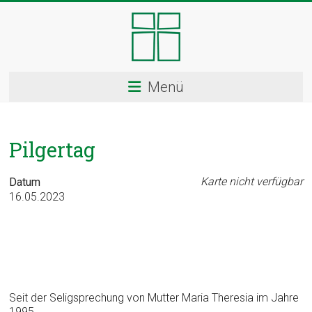
Skip
to
content
Kloster
Menü
Ingenbohl
–
Pilgertag
Provinz
Schweiz
Karte nicht verfügbar
Datum
16.05.2023
Herzlich
Willkommen
bei
den
Ingenbohler
Schwestern
Seit der Seligsprechung von Mutter Maria Theresia im Jahre
1995