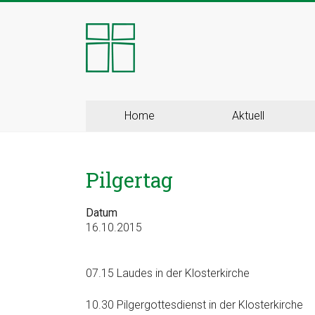
Skip
to
Kloster
content
Ingenbohl
–
Provinz
Home
Aktuell
Schweiz
Pilgertag
Herzlich
Willkommen
bei
Datum
16.10.2015
den
Ingenbohler
Schwestern
07.15 Laudes in der Klosterkirche
10.30 Pilgergottesdienst in der Klosterkirche