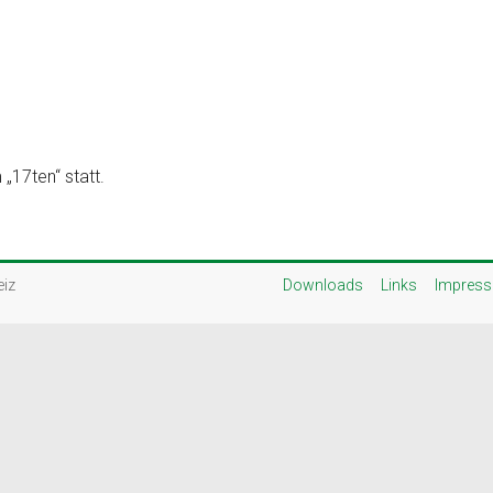
„17ten“ statt.
eiz
Downloads
Links
Impres