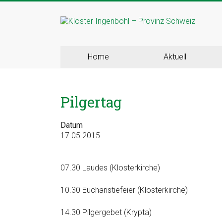
Skip
to
Kloster
content
Ingenbohl
Home
Aktuell
–
Provinz
Pilgertag
Schweiz
Datum
Herzlich
17.05.2015
Willkommen
bei
den
07.30 Laudes (Klosterkirche)
Ingenbohler
Schwestern
10.30 Eucharistiefeier (Klosterkirche)
14.30 Pilgergebet (Krypta)