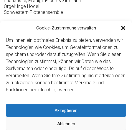
Eucharistie, Predigt: P. Julius Zihlmann
Orgel: Inge Hodel
Schwestern-Flötenensemble
14.30 Pilgergebet in der Krypta
Cookie-Zustimmung verwalten
19.30 Abendgebet in der Krypta
Um Ihnen ein optimales Erlebnis zu bieten, verwenden wir
Technologien wie Cookies, um Geräteinformationen zu
speichern und/oder darauf zuzugreifen. Wenn Sie diesen
Seit dem 100. Todestag von Mutter Maria Theresia im Jahre
Technologien zustimmst, können wir Daten wie das
1988 begehen wir an jedem 16. des Monats einen Pilgertag.
Dabei empfehlen wir ihr die Anliegen der Pilgerinnen und
Surfverhalten oder eindeutige IDs auf dieser Website
Pilger.
verarbeiten. Wenn Sie Ihre Zustimmung nicht erteilen oder
zurückziehen, können bestimmte Merkmale und
Funktionen beeinträchtigt werden.
Wir laden Sie herzlich ein, diesen Tag mit uns zu erleben.
Akzeptieren
Copyright ©2026
Kloster Ingenbohl – Provinz Schweiz
Ablehnen