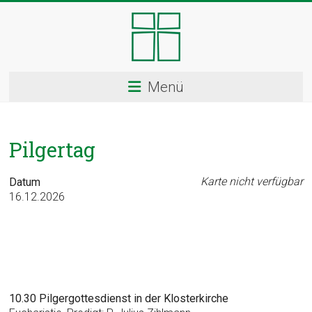
Skip
to
content
Kloster
Menü
Ingenbohl
–
Pilgertag
Provinz
Schweiz
Karte nicht verfügbar
Datum
16.12.2026
Herzlich
Willkommen
bei
den
Ingenbohler
Schwestern
10.30 Pilgergottesdienst in der Klosterkirche