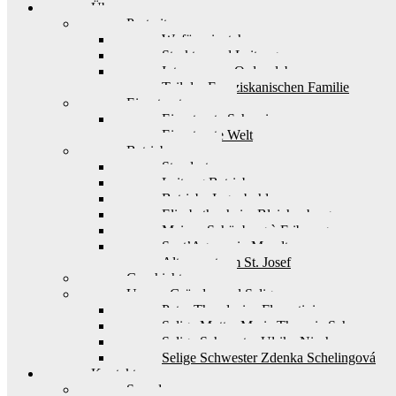
Über uns
Portrait
Wofür wir stehen
Struktur und Leitung
Interesse am Ordensleben
Teil der Franziskanischen Familie
Einsatzorte
Einsatzorte Schweiz
Einsatzorte Welt
Betriebe
Standorte
Leitung Betriebe
Betriebe Ingenbohl
Elisabethenheim Bleichenberg
Maison Schönberg à Fribourg
Sant’Agnese in Muralto
Alterszentrum St. Josef
Geschichte
Unsere Gründer und Seligen
Pater Theodosius Florentini
Selige Mutter Maria Theresia Scherer
Selige Schwester Ulrika Nisch
Selige Schwester Zdenka Schelingová
Kontakt
Spenden