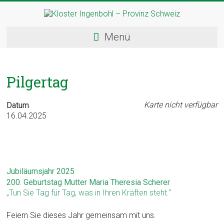
Skip
to
content
Kloster
Menü
Ingenbohl
–
Pilgertag
Provinz
Schweiz
Karte nicht verfügbar
Datum
16.04.2025
Herzlich
Willkommen
bei
den
Jubiläumsjahr 2025
Ingenbohler
200. Geburtstag Mutter Maria Theresia Scherer
Schwestern
„Tun Sie Tag für Tag, was in Ihren Kräften steht.“
Feiern Sie dieses Jahr gemeinsam mit uns.