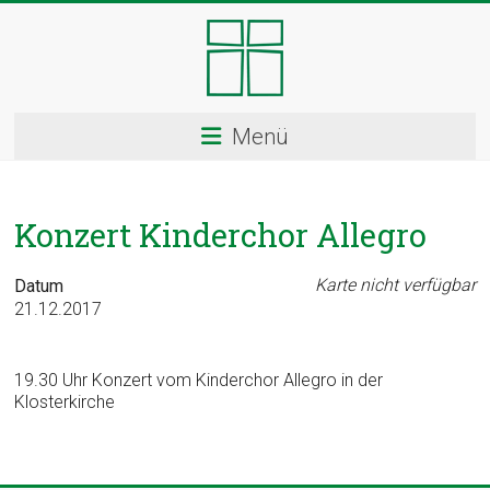
Skip
to
content
Kloster
Menü
Ingenbohl
–
Konzert Kinderchor Allegro
Provinz
Schweiz
Karte nicht verfügbar
Datum
21.12.2017
Herzlich
Willkommen
19.30 Uhr Konzert vom Kinderchor Allegro in der
bei
Klosterkirche
den
Ingenbohler
Schwestern