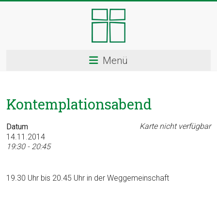
Skip
to
content
Kloster
Menü
Ingenbohl
–
Kontemplationsabend
Provinz
Schweiz
Karte nicht verfügbar
Datum
14.11.2014
Herzlich
19:30 - 20:45
Willkommen
bei
19.30 Uhr bis 20.45 Uhr in der Weggemeinschaft
den
Ingenbohler
Schwestern