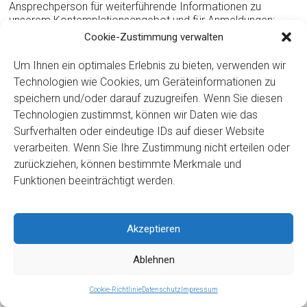
Ansprechperson für weiterführende Informationen zu
unserem Kontemplationsangebot und für Anmeldungen:
Cookie-Zustimmung verwalten
Sr. Jacqueline Clara Bühler
Kloster Ingenbohl
Um Ihnen ein optimales Erlebnis zu bieten, verwenden wir
CH-6440 Brunnen
Technologien wie Cookies, um Geräteinformationen zu
Telefon +41 (0) 41 82 52 480
speichern und/oder darauf zuzugreifen. Wenn Sie diesen
Fax: +41 (0) 41 82 52 266
Technologien zustimmst, können wir Daten wie das
weggemeinschaft(at)kloster-ingenbohl.ch
Surfverhalten oder eindeutige IDs auf dieser Website
verarbeiten. Wenn Sie Ihre Zustimmung nicht erteilen oder
zurückziehen, können bestimmte Merkmale und
Funktionen beeinträchtigt werden.
Copyright ©2026
Kloster Ingenbohl – Provinz Schweiz
Downloads
Links
Impressum
Datenschutz
Für Menschen
mit Behinderung
Akzeptieren
Ablehnen
Cookie-Richtlinie
Datenschutz
Impressum