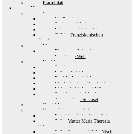
Pfarreiblatt
Über uns
Portrait
Wofür wir stehen
Struktur und Leitung
Interesse am Ordensleben
Teil der Franziskanischen
Familie
Einsatzorte
Einsatzorte Schweiz
Einsatzorte Welt
Betriebe
Standorte
Leitung Betriebe
Betriebe Ingenbohl
Elisabethenheim Bleichenberg
Maison Schönberg à Fribourg
Sant’Agnese in Muralto
Alterszentrum St. Josef
Geschichte
Unsere Gründer und Seligen
Pater Theodosius Florentini
Selige Mutter Maria Theresia
Scherer
Selige Schwester Ulrika Nisch