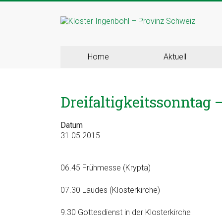
Skip
to
Kloster
content
Ingenbohl
Home
Aktuell
–
Provinz
Dreifaltigkeitssonntag
Schweiz
Datum
Herzlich
31.05.2015
Willkommen
bei
den
06.45 Frühmesse (Krypta)
Ingenbohler
Schwestern
07.30 Laudes (Klosterkirche)
9.30 Gottesdienst in der Klosterkirche