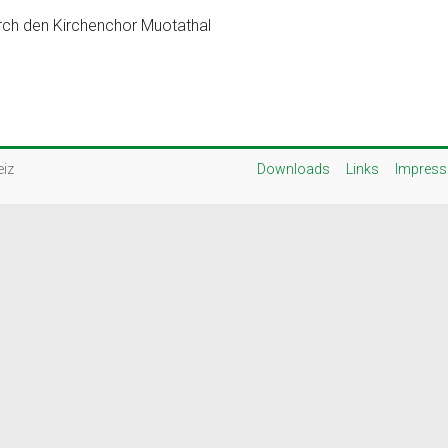
urch den Kirchenchor Muotathal
eiz
Downloads
Links
Impres