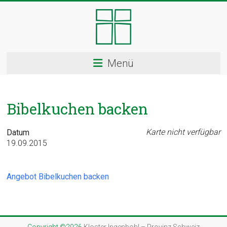
Skip
to
content
Kloster
Menü
Ingenbohl
–
Bibelkuchen backen
Provinz
Schweiz
Karte nicht verfügbar
Datum
19.09.2015
Herzlich
Willkommen
bei
Angebot Bibelkuchen backen
den
Ingenbohler
Schwestern