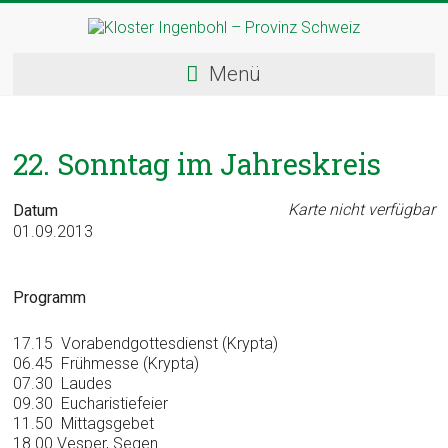
Skip
to
content
Kloster
Menü
Ingenbohl
–
22. Sonntag im Jahreskreis
Provinz
Schweiz
Karte nicht verfügbar
Datum
01.09.2013
Herzlich
Willkommen
Programm
bei
den
17.15 Vorabendgottesdienst (Krypta)
Ingenbohler
06.45 Frühmesse (Krypta)
Schwestern
07.30 Laudes
09.30 Eucharistiefeier
11.50 Mittagsgebet
18.00 Vesper, Segen