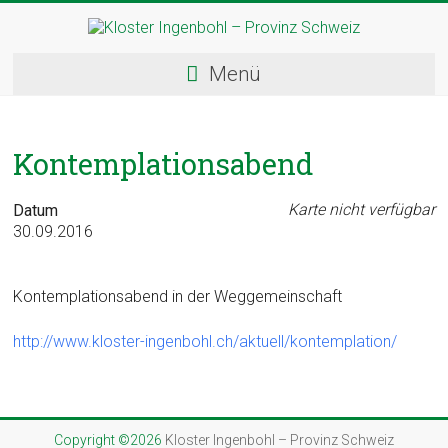
Skip
to
content
Kloster
Menü
Ingenbohl
–
Kontemplationsabend
Provinz
Schweiz
Karte nicht verfügbar
Datum
30.09.2016
Herzlich
Willkommen
Kontemplationsabend in der Weggemeinschaft
bei
den
http://www.kloster-ingenbohl.ch/aktuell/kontemplation/
Ingenbohler
Schwestern
Copyright ©2026
Kloster Ingenbohl – Provinz Schweiz